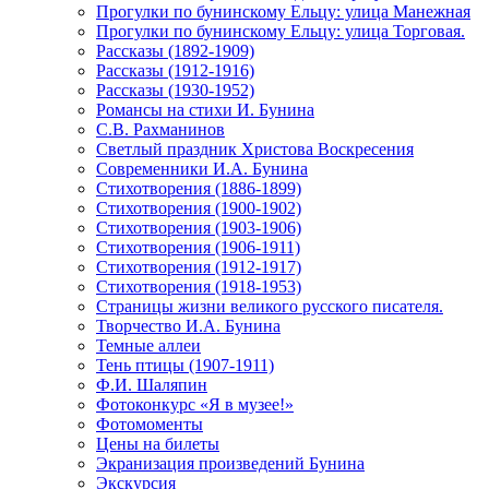
Прогулки по бунинскому Ельцу: улица Манежная
Прогулки по бунинскому Ельцу: улица Торговая.
Рассказы (1892-1909)
Рассказы (1912-1916)
Рассказы (1930-1952)
Романсы на стихи И. Бунина
С.В. Рахманинов
Светлый праздник Христова Воскресения
Современники И.А. Бунина
Стихотворения (1886-1899)
Стихотворения (1900-1902)
Стихотворения (1903-1906)
Стихотворения (1906-1911)
Стихотворения (1912-1917)
Стихотворения (1918-1953)
Страницы жизни великого русского писателя.
Творчество И.А. Бунина
Темные аллеи
Тень птицы (1907-1911)
Ф.И. Шаляпин
Фотоконкурс «Я в музее!»
Фотомоменты
Цены на билеты
Экранизация произведений Бунина
Экскурсия