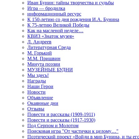
Иван Бунин: тайны творчества и судьбы
Игра — бродилка
информационный ресурс
К 150-летию со дня рождения И.А. Бунина
К 75-летию Великой Победы
Как на масленой неделе…
КВИЗ «Знаток музея»
Л. Андреев
Литературная Среда
М. Горький
М.М. Пришвин
Минута поэзии
МУЗЕЙНЫЕ БУДНИ
Мы здесь!
Награды
Наши Герои
Новости
Объявление
Окаянные дни
Отзывы
Повести и рассказы (1909-1911)
Повести и рассказы (1917-1930)
Под Серпом и Молотом
Поисковая игра "От частички к целому…"
Поэтический проект «Войди в мир Бунина, и ты е