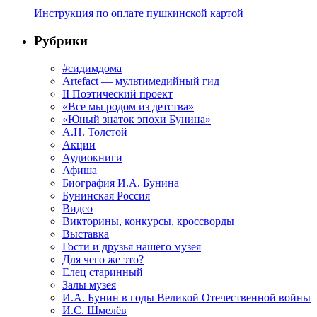
Инструкция по оплате пушкинской картой
Рубрики
#сидимдома
Artefact — мультимедийный гид
II Поэтический проект
«Все мы родом из детства»
«Юный знаток эпохи Бунина»
А.Н. Толстой
Акции
Аудиокниги
Афиша
Биография И.А. Бунина
Бунинская Россия
Видео
Викторины, конкурсы, кроссворды
Выставка
Гости и друзья нашего музея
Для чего же это?
Елец старинный
Залы музея
И.А. Бунин в годы Великой Отечественной войны
И.С. Шмелёв