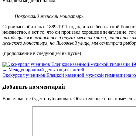
младшим медперсоналом.
Покровский женский монастырь
Строилась обитель в 1889-1911 годах, и в её бесплатной боль
неизвестно, а вот то, что он произвел хорошее впечатление, т
находящиеся в иконостасе и других местах храма, написаны 
женского монастыря, на Львовской улице, мы осмотрели рыбор
(продолжение в следующем выпуске)
Экскурсия учеников Елецкой казенной мужской гимназии 19
←
Международный день защиты детей
Экскурсия учеников Елецкой казенной мужской гимназии на ю
Добавить комментарий
Ваш e-mail не будет опубликован.
Обязательные поля помечен