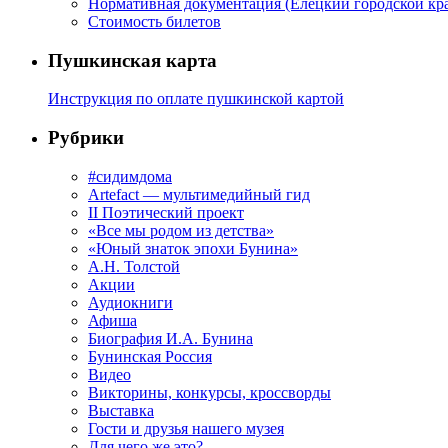
Нормативная документация (Елецкий городской кра
Стоимость билетов
Пушкинская карта
Инструкция по оплате пушкинской картой
Рубрики
#сидимдома
Artefact — мультимедийный гид
II Поэтический проект
«Все мы родом из детства»
«Юный знаток эпохи Бунина»
А.Н. Толстой
Акции
Аудиокниги
Афиша
Биография И.А. Бунина
Бунинская Россия
Видео
Викторины, конкурсы, кроссворды
Выставка
Гости и друзья нашего музея
Для чего же это?