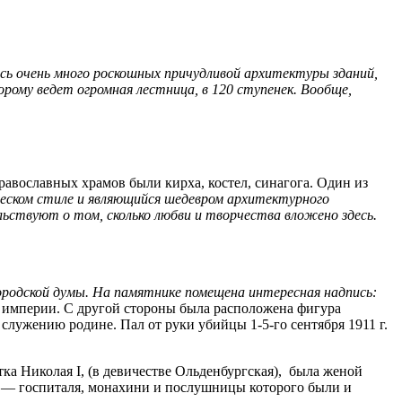
есь очень много роскошных причудливой архитектуры зданий,
орому ведет огромная лестница, в 120 ступенек. Вообще,
авославных храмов были кирха, костел, синагога. Один из
ческом стиле и являющийся шедевром архитектурного
ьствуют о том, сколько любви и творчества вложено здесь.
родской думы. На памятнике помещена интересная надпись:
 империи. С другой стороны была расположена фигура
служению родине. Пал от руки убийцы 1-5-го сентября 1911 г.
тка Николая I, (в девичестве Ольденбургская), была женой
ря — госпиталя, монахини и послушницы которого были и