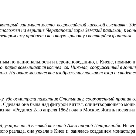
, который занимает место всероссийской киевской выставки. Зд
асположен на вершине Черепановой горы Земский павильон, к кот
и вечером ему придает сказочную красоту светящийся фонтан»
.
дным по национальности и вероисповеданию, в Киеве, помимо пр
го парка возвышается костел св. Николая, сооруженный в готи
ою. На окнах мозаические изображения ласкают взор и свидетел
ку, где осмотрели памятник Столыпину, сооруженный против го
.
Сделана она была над фигурой витязя, олицетворяющего мощь
ила: «Родился 2-го апреля 1862 года в Москве. Жизнь посвятил 
, устроенный великой княгиней Александрой Петровной».
Невес
ного разлада, она уехала в Киев и занялась созданием монасты