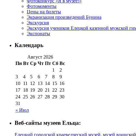
Фотоконкурс «Я в музее!»
Фотомоменты
Цены на билеты
Экранизация произведений Бунина
Экскурсия
Экскурсия учеников Елецкой казенной мужской гим
Экспонаты
Календарь
Август 2026
Пн
Вт
Ср
Чт
Пт
Сб
Вс
1
2
3
4
5
6
7
8
9
10
11
12
13
14
15
16
17
18
19
20
21
22
23
24
25
26
27
28
29
30
31
« Июл
Веб-сайты музеев Ельца:
Елецкий городской краеведческий музей, музей воинской