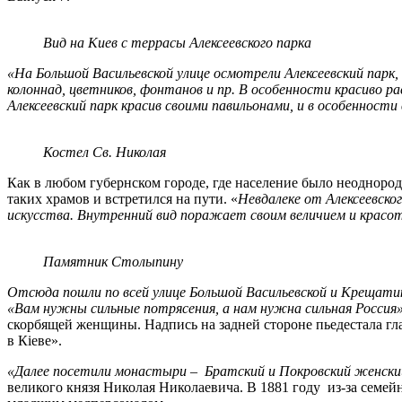
Вид на Киев с террасы Алексеевского парка
«На Большой Васильевской улице осмотрели Алексеевский парк
колоннад, цветников, фонтанов и пр. В особенности красиво р
Алексеевский парк красив своими павильонами, и в особенност
Костел Св. Николая
Как в любом губернском городе, где население было неодноро
таких храмов и встретился на пути. «
Невдалеке от Алексеевско
искусства. Внутренний вид поражает своим величием и красот
Памятник Столыпину
Отсюда пошли по всей улице Большой Васильевской и Крещати
«Вам нужны сильные потрясения, а нам нужна сильная Россия»
скорбящей женщины. Надпись на задней стороне пьедестала глас
в Кіеве».
«Далее посетили монастыри – Братский и Покровский женский
великого князя Николая Николаевича. В 1881 году из-за семей