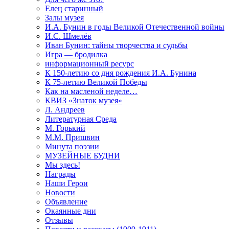
Елец старинный
Залы музея
И.А. Бунин в годы Великой Отечественной войны
И.С. Шмелёв
Иван Бунин: тайны творчества и судьбы
Игра — бродилка
информационный ресурс
К 150-летию со дня рождения И.А. Бунина
К 75-летию Великой Победы
Как на масленой неделе…
КВИЗ «Знаток музея»
Л. Андреев
Литературная Среда
М. Горький
М.М. Пришвин
Минута поэзии
МУЗЕЙНЫЕ БУДНИ
Мы здесь!
Награды
Наши Герои
Новости
Объявление
Окаянные дни
Отзывы