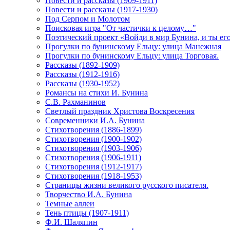
Повести и рассказы (1909-1911)
Повести и рассказы (1917-1930)
Под Серпом и Молотом
Поисковая игра "От частички к целому…"
Поэтический проект «Войди в мир Бунина, и ты е
Прогулки по бунинскому Ельцу: улица Манежная
Прогулки по бунинскому Ельцу: улица Торговая.
Рассказы (1892-1909)
Рассказы (1912-1916)
Рассказы (1930-1952)
Романсы на стихи И. Бунина
С.В. Рахманинов
Светлый праздник Христова Воскресения
Современники И.А. Бунина
Стихотворения (1886-1899)
Стихотворения (1900-1902)
Стихотворения (1903-1906)
Стихотворения (1906-1911)
Стихотворения (1912-1917)
Стихотворения (1918-1953)
Страницы жизни великого русского писателя.
Творчество И.А. Бунина
Темные аллеи
Тень птицы (1907-1911)
Ф.И. Шаляпин