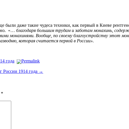
нице были даже такие чудеса техники, как первый в Киеве рентг
очно. «…
благодаря большим трудам и заботам монахинь, содерж
самими монахинями. Вообще, по своему благоустройству этот м
азводню, которая считается первой в России».
14 года
Permalink
г России 1914 года
→
ы
*