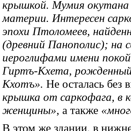
крышкой. Мумия окутана
материи. Интересен сарк
эпохи Птоломеев, найденн
(древний Панополис); на 
иероглифами имени покой
Гиртъ-Кхета, рожденный
Кхотъ».
Не осталась без
крышка от саркофага, в 
женщины»
, а также
«мног
В этом же здании, в нижн