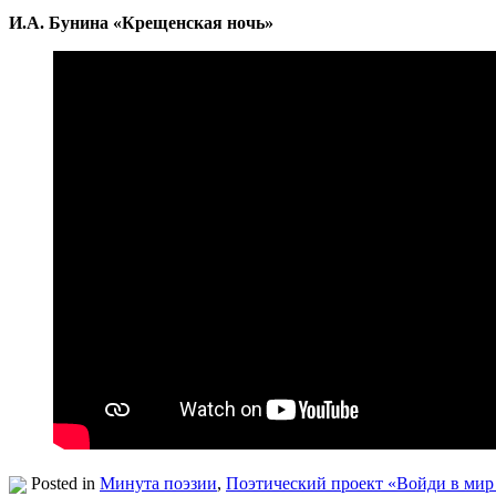
И.А. Бунина «Крещенская ночь»
Posted in
Минута поэзии
,
Поэтический проект «Войди в мир