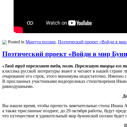
Posted in
Минута поэзии
,
Поэтический проект «Войди в мир
Поэтический проект «Войди в мир Буни
«Твой труд переживет тебя, поэт. Переживут творца его 
классика русской литературы знают и читают в нашей стране л
очарование его строк, этого минимума недостаточно. Именно 
В присланных участниками видеороликах стихотворения Ивана А
равнодушными.
До
Вы нашли время, чтобы прочесть замечательные стихи Ивана А
а также присланные позднее, до 29 октября работы, будут предс
что путешествие в удивительный мир бунинской поэзии будет
П