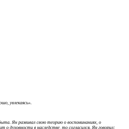
шо, увлекаясь».
та. Ян развивал свою теорию о воспоминаниях, о
ит о духовности в наследстве, то согласился. Ян говорил: