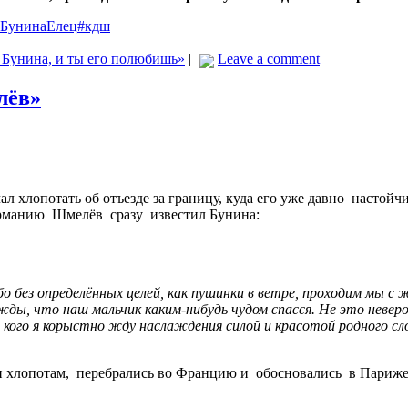
йБунинаЕлец
#кдш
 Бунина, и ты его полюбишь»
|
Leave a comment
лёв»
 хлопотать об отъезде за границу, куда его уже давно настойч
ерманию Шмелёв сразу известил Бунина:
ибо без определённых целей, как пушинки в ветре, проходим мы с
жды, что наш мальчик каким-нибудь чудом спасся. Не это неверо
от кого я корыстно жду наслаждения силой и красотой родного
и хлопотам, перебрались во Францию и обосновались в Париже